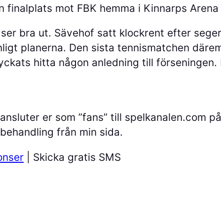
 en finalplats mot FBK hemma i Kinnarps Arena
 ser bra ut. Sävehof satt klockrent efter sege
enligt planerna. Den sista tennismatchen däre
ckats hitta någon anledning till förseningen.
ansluter er som ”fans” till spelkanalen.com p
lbehandling från min sida.
onser
| Skicka gratis SMS