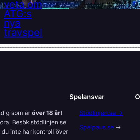
Spelansvar
O
l dig som är
över 18 år!
Stödlinjen.se →
lora. Besök stödlinjen.se
Spelpaus.se
→
du inte har kontroll över