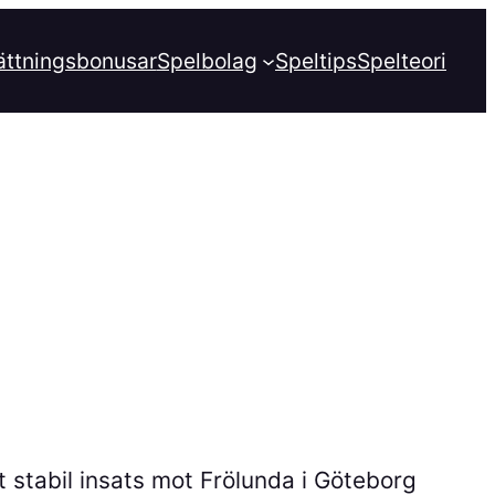
ättningsbonusar
Spelbolag
Speltips
Spelteori
 stabil insats mot Frölunda i Göteborg