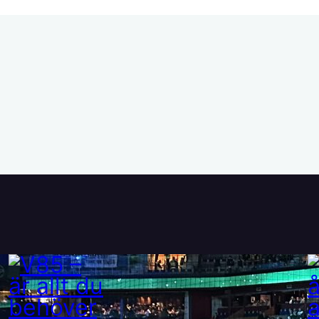
V85 – är allt du behöver
veta om ATG:s nya travspel
28 maj, 2025