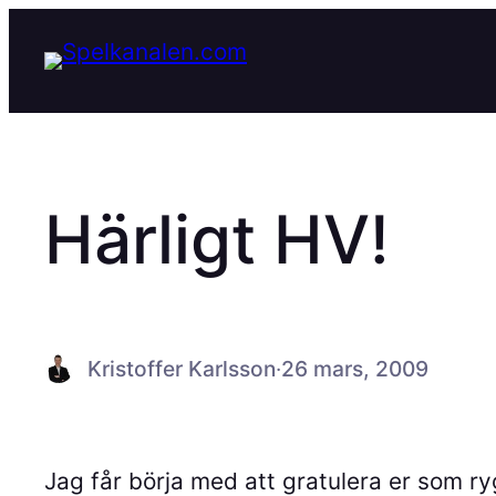
Hoppa
till
innehåll
Härligt HV!
Kristoffer Karlsson
·
26 mars, 2009
Jag får börja med att gratulera er som ry