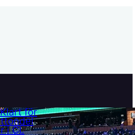
Klart för åttondelar i CL
21 februari, 2025