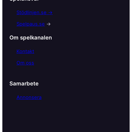
e
b
Stödlinjen.se →
o
Spelpaus.se
→
o
k
Om spelkanalen
Kontakt
Om oss
Samarbete
Annonsera