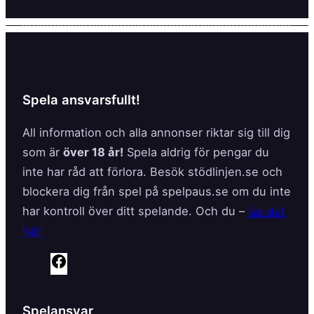
Spela ansvarsfullt!
All information och alla annonser riktar sig till dig
som är
över 18 år!
Spela aldrig för pengar du
inte har råd att förlora. Besök stödlinjen.se och
blockera dig från spel på spelpaus.se om du inte
har kontroll över ditt spelande. Och du –
läs det
här!
F
a
c
Spelansvar