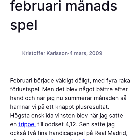
februari månads
spel
Kristoffer Karlsson
·
4 mars, 2009
Februari började väldigt dåligt, med fyra raka
förlustspel. Men det blev något bättre efter
hand och när jag nu summerar månaden så
hamnar vi på ett knappt plusresultat.
Högsta enskilda vinsten blev när jag satte
en
trippel
till oddset 4,12. Sen satte jag
också två fina handicapspel på Real Madrid,