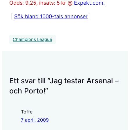
Odds: 9,25, insats: 5 kr @
Expekt.com.
|
Sök bland 1000-tals annonser
|
Champions League
Ett svar till ”Jag testar Arsenal –
och Porto!”
Toffe
7 april, 2009