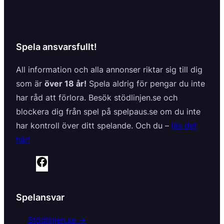
Spela ansvarsfullt!
All information och alla annonser riktar sig till dig
som är
över 18 år!
Spela aldrig för pengar du inte
har råd att förlora. Besök stödlinjen.se och
blockera dig från spel på spelpaus.se om du inte
har kontroll över ditt spelande. Och du –
läs det
här!
F
a
c
Spelansvar
e
b
Stödlinjen.se →