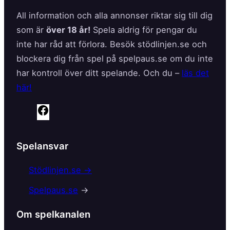
All information och alla annonser riktar sig till dig
som är
över 18 år!
Spela aldrig för pengar du
inte har råd att förlora. Besök stödlinjen.se och
blockera dig från spel på spelpaus.se om du inte
har kontroll över ditt spelande. Och du –
läs det
här!
F
a
c
Spelansvar
e
b
Stödlinjen.se →
o
Spelpaus.se
→
o
k
Om spelkanalen