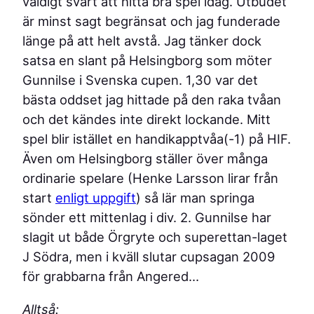
väldigt svårt att hitta bra spel idag. Utbudet
är minst sagt begränsat och jag funderade
länge på att helt avstå. Jag tänker dock
satsa en slant på Helsingborg som möter
Gunnilse i Svenska cupen. 1,30 var det
bästa oddset jag hittade på den raka tvåan
och det kändes inte direkt lockande. Mitt
spel blir istället en handikapptvåa(-1) på HIF.
Även om Helsingborg ställer över många
ordinarie spelare (Henke Larsson lirar från
start
enligt uppgift
) så lär man springa
sönder ett mittenlag i div. 2. Gunnilse har
slagit ut både Örgryte och superettan-laget
J Södra, men i kväll slutar cupsagan 2009
för grabbarna från Angered…
Alltså: