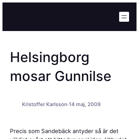
Hoppa
till
innehåll
Helsingborg
mosar Gunnilse
Kristoffer Karlsson
·
14 maj, 2009
Precis som Sandebäck antyder så är det