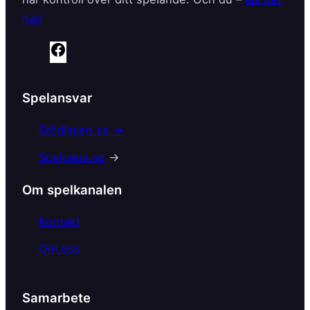
här!
F
a
c
Spelansvar
e
b
Stödlinjen.se →
o
Spelpaus.se
→
o
k
Om spelkanalen
Kontakt
Om oss
Samarbete