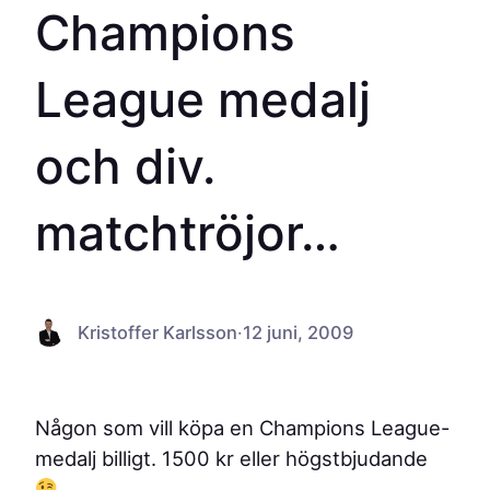
Champions
League medalj
och div.
matchtröjor…
Kristoffer Karlsson
·
12 juni, 2009
Någon som vill köpa en Champions League-
medalj billigt. 1500 kr eller högstbjudande