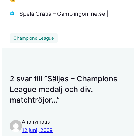
| Spela Gratis – Gamblingonline.se |
Champions League
2 svar till ”Säljes – Champions
League medalj och div.
matchtröjor…”
Anonymous
12 juni, 2009