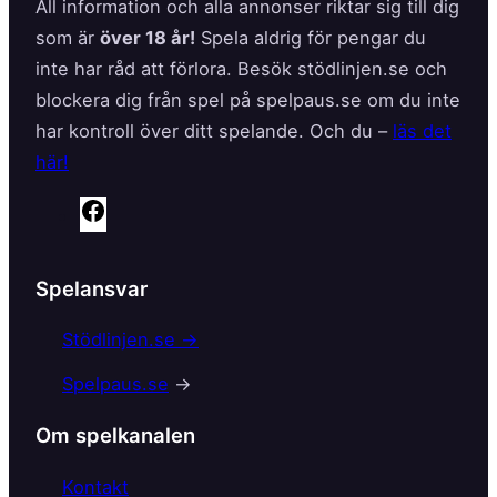
All information och alla annonser riktar sig till dig
som är
över 18 år!
Spela aldrig för pengar du
inte har råd att förlora. Besök stödlinjen.se och
blockera dig från spel på spelpaus.se om du inte
har kontroll över ditt spelande. Och du –
läs det
här!
F
a
c
Spelansvar
e
b
Stödlinjen.se →
o
Spelpaus.se
→
o
k
Om spelkanalen
Kontakt