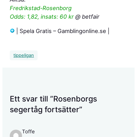
Fredrikstad-Rosenborg
Odds: 1,82, insats: 60 kr
@ betfair
| Spela Gratis – Gamblingonline.se |
tippeligan
Ett svar till ”Rosenborgs
segertåg fortsätter”
Toffe