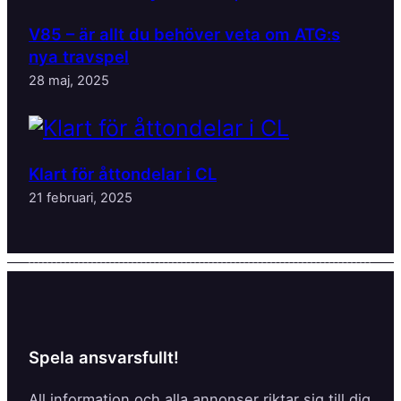
V85 – är allt du behöver veta om ATG:s
nya travspel
28 maj, 2025
Klart för åttondelar i CL
21 februari, 2025
Spela ansvarsfullt!
All information och alla annonser riktar sig till dig