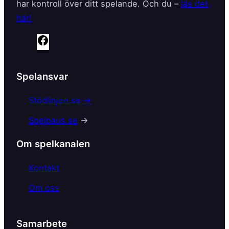
har kontroll över ditt spelande. Och du –
läs det
här!
F
a
c
Spelansvar
e
b
Stödlinjen.se →
o
Spelpaus.se
→
o
k
Om spelkanalen
Kontakt
Om oss
Samarbete