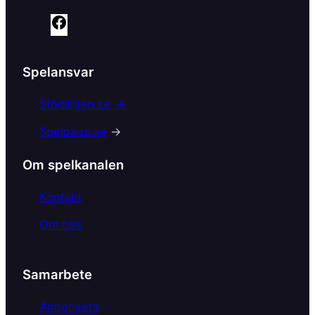
F
a
c
Spelansvar
e
b
Stödlinjen.se →
o
Spelpaus.se
→
o
k
Om spelkanalen
Kontakt
Om oss
Samarbete
Annonsera