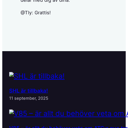
@Tly: Grattis!
SHL är tillbaka!
11 september, 2025
V85 – är allt du behöver veta om ATG:s nya tr