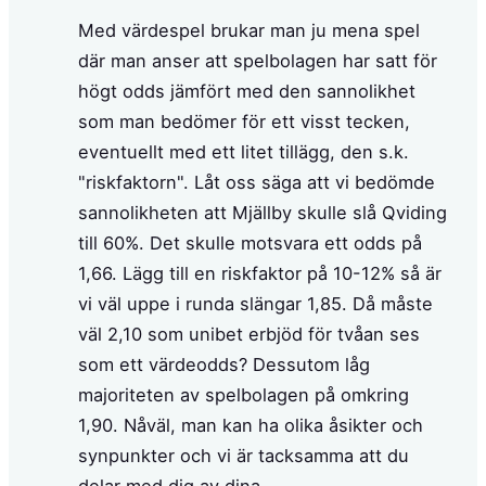
Med värdespel brukar man ju mena spel
där man anser att spelbolagen har satt för
högt odds jämfört med den sannolikhet
som man bedömer för ett visst tecken,
eventuellt med ett litet tillägg, den s.k.
"riskfaktorn". Låt oss säga att vi bedömde
sannolikheten att Mjällby skulle slå Qviding
till 60%. Det skulle motsvara ett odds på
1,66. Lägg till en riskfaktor på 10-12% så är
vi väl uppe i runda slängar 1,85. Då måste
väl 2,10 som unibet erbjöd för tvåan ses
som ett värdeodds? Dessutom låg
majoriteten av spelbolagen på omkring
1,90. Nåväl, man kan ha olika åsikter och
synpunkter och vi är tacksamma att du
delar med dig av dina.