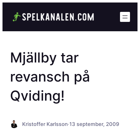
Hoppa
till
innehåll
Mjällby tar
revansch på
Qviding!
Kristoffer Karlsson
·
13 september, 2009