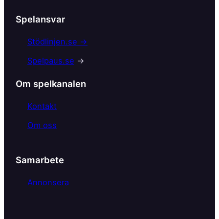
c
Spelansvar
e
b
Stödlinjen.se →
o
Spelpaus.se
→
o
k
Om spelkanalen
Kontakt
Om oss
Samarbete
Annonsera