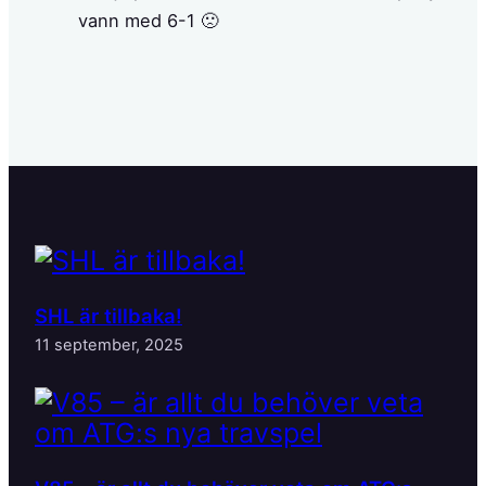
vann med 6-1 🙁
SHL är tillbaka!
11 september, 2025