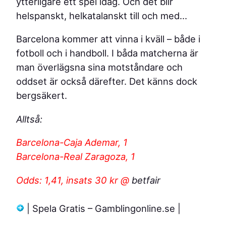
ytterligare ett spel idag. Och det blir
helspanskt, helkatalanskt till och med…
Barcelona kommer att vinna i kväll – både i
fotboll och i handboll. I båda matcherna är
man överlägsna sina motståndare och
oddset är också därefter. Det känns dock
bergsäkert.
Alltså:
Barcelona-Caja Ademar, 1
Barcelona-Real Zaragoza, 1
Odds: 1,41, insats 30 kr @
betfair
| Spela Gratis – Gamblingonline.se |