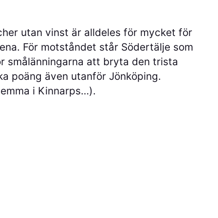
er utan vinst är alldeles för mycket för
rena. För motståndet står Södertälje som
för smålänningarna att bryta den trista
cka poäng även utanför Jönköping.
hemma i Kinnarps…).