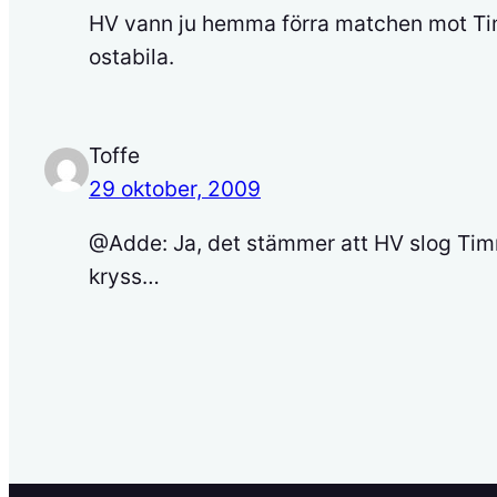
HV vann ju hemma förra matchen mot Timrå
ostabila.
Toffe
29 oktober, 2009
@Adde: Ja, det stämmer att HV slog Timrå
kryss…