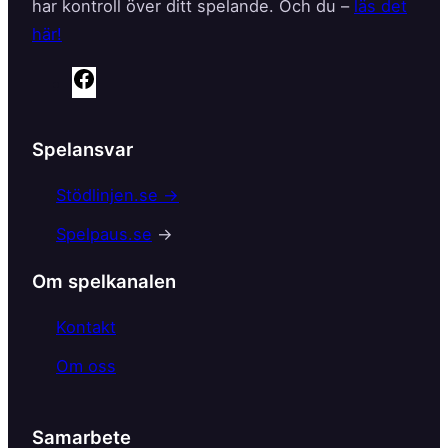
har kontroll över ditt spelande. Och du –
läs det
här!
F
a
c
Spelansvar
e
b
Stödlinjen.se →
o
Spelpaus.se
→
o
k
Om spelkanalen
Kontakt
Om oss
Samarbete