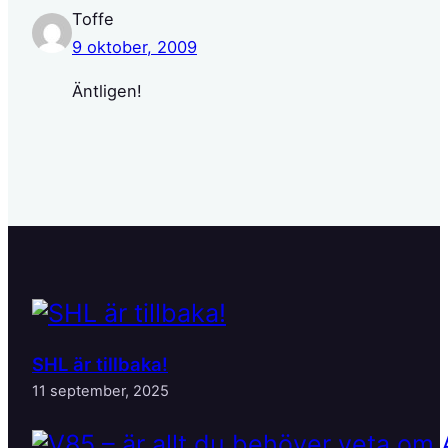
Toffe
9 oktober, 2009
Äntligen!
SHL är tillbaka!
11 september, 2025