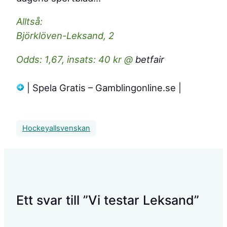
Alltså:
Björklöven-Leksand, 2
Odds: 1,67, insats: 40 kr @
betfair
| Spela Gratis – Gamblingonline.se |
Hockeyallsvenskan
Ett svar till ”Vi testar Leksand”