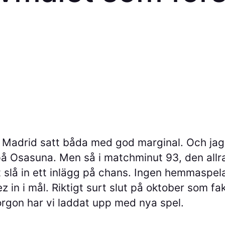
Madrid satt båda med god marginal. Och jag va
ål på Osasuna. Men så i matchminut 93, den all
t slå in ett inlägg på chans. Ingen hemmaspel
 in i mål. Riktigt surt slut på oktober som fak
orgon har vi laddat upp med nya spel.