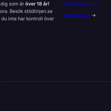
l dig som är
över 18 år!
Stödlinjen.se →
lora. Besök stödlinjen.se
Spelpaus.se
→
du inte har kontroll över