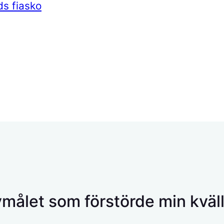
ds fiasko
älvmålet som förstörde min kväl