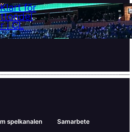
Klart för åttondelar i CL
21 februari, 2025
m spelkanalen
Samarbete