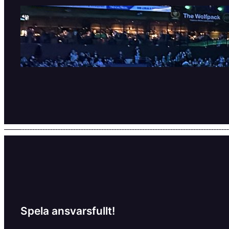
SHL är tillbaka!
11 september, 2025
Spela ansvarsfullt!