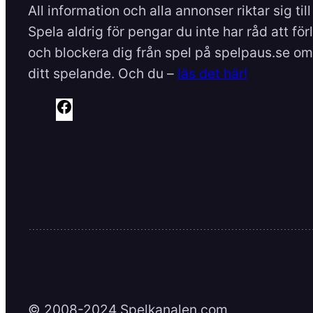
All information och alla annonser riktar sig til
Spela aldrig för pengar du inte har råd att för
och blockera dig från spel på spelpaus.se om 
ditt spelande. Och du –
läs det här!
F
a
c
e
b
o
o
k
© 2008-2024 Spelkanalen.com