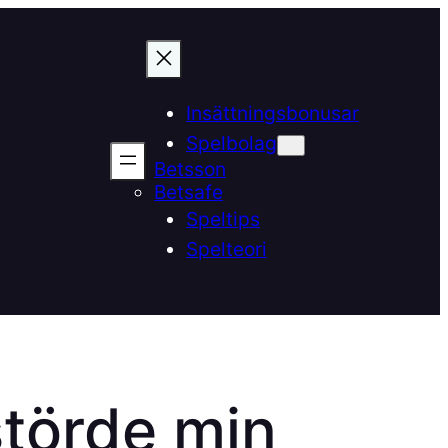
Insättningsbonusar
Spelbolag
Betsson
Betsafe
Speltips
Spelteori
störde min