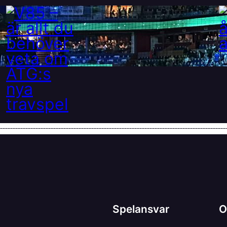
V85 – är allt du behöver
veta om ATG:s nya travspel
28 maj, 2025
Spelansvar
O