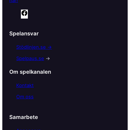
här!
F
a
c
Spelansvar
e
b
Stödlinjen.se →
o
Spelpaus.se
→
o
k
Om spelkanalen
Kontakt
Om oss
Samarbete