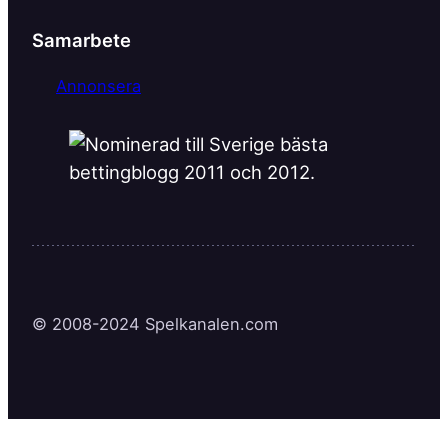
Samarbete
Annonsera
© 2008-2024 Spelkanalen.com