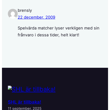
brensly
22 december, 2009
Spelvärda matcher lyser verkligen med sin
frånvaro i dessa tider, helt klart!
SHL är tillbaka!
11 september, 2025