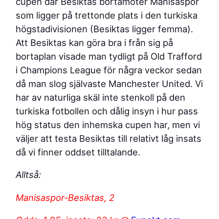
cupen där Besiktas bortamöter Manisaspor
som ligger på trettonde plats i den turkiska
högstadivisionen (Besiktas ligger femma).
Att Besiktas kan göra bra i från sig på
bortaplan visade man tydligt på Old Trafford
i Champions League för några veckor sedan
då man slog självaste Manchester United. Vi
har av naturliga skäl inte stenkoll på den
turkiska fotbollen och dålig insyn i hur pass
hög status den inhemska cupen har, men vi
väljer att testa Besiktas till relativt låg insats
då vi finner oddset tilltalande.
Alltså:
Manisaspor-Besiktas, 2