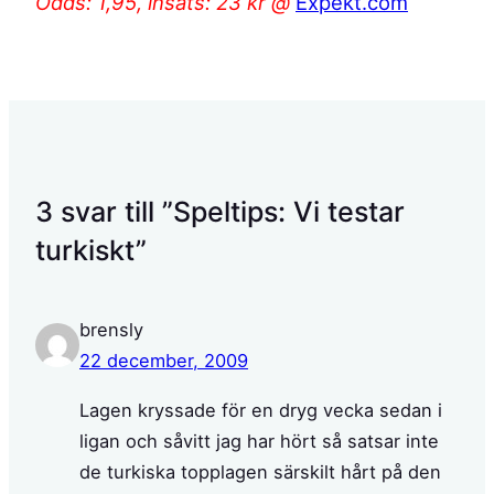
Odds: 1,95, insats: 23 kr @
Expekt.com
3 svar till ”Speltips: Vi testar
turkiskt”
brensly
22 december, 2009
Lagen kryssade för en dryg vecka sedan i
ligan och såvitt jag har hört så satsar inte
de turkiska topplagen särskilt hårt på den