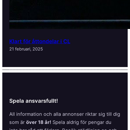
Klart för åttondelar i CL
21 februari, 2025
Spela ansvarsfullt!
All information och alla annonser riktar sig till dig
som är
över 18 år!
Spela aldrig för pengar du