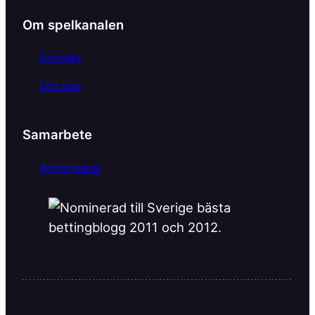
o
k
Om spelkanalen
Kontakt
Om oss
Samarbete
Annonsera