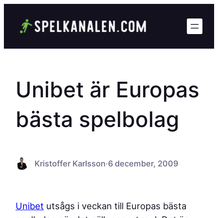
Hoppa
till
innehåll
Unibet är Europas
bästa spelbolag
Kristoffer Karlsson
·
6 december, 2009
Unibet
utsågs i veckan till Europas bästa