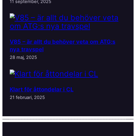
11 september, 2025
V85 – är allt du behöver veta om ATG:s
nya travspel
28 maj, 2025
Klart för åttondelar i CL
21 februari, 2025