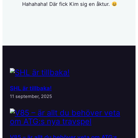
Hahahaha! Där fick Kim sig en åktur.
SHL är tillbaka!
11 september, 2025
V85 – är allt du behöver veta om ATG:s