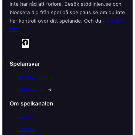
inte har råd att förlora. Besök stödlinjen.se och
blockera dig från spel på spelpaus.se om du inte
har kontroll över ditt spelande. Och du –
läs det
här!
F
a
c
Spelansvar
e
b
Stödlinjen.se →
o
Spelpaus.se
→
o
k
Om spelkanalen
Kontakt
Om oss