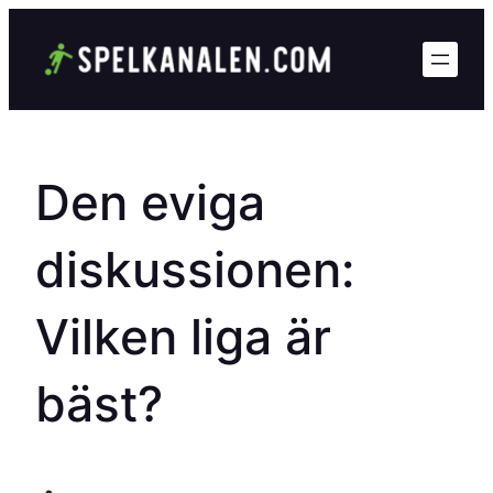
Hoppa
till
innehåll
Den eviga
diskussionen:
Vilken liga är
bäst?