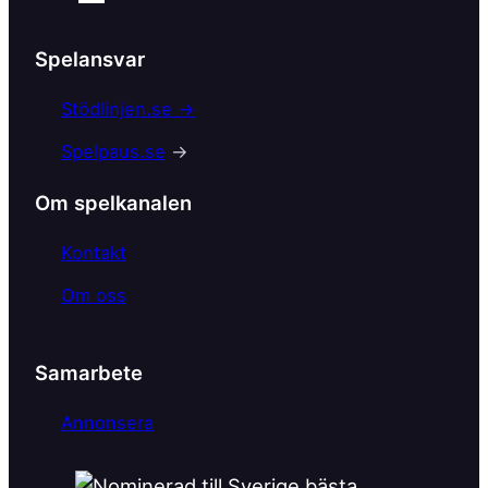
a
c
Spelansvar
e
b
Stödlinjen.se →
o
Spelpaus.se
→
o
k
Om spelkanalen
Kontakt
Om oss
Samarbete
Annonsera