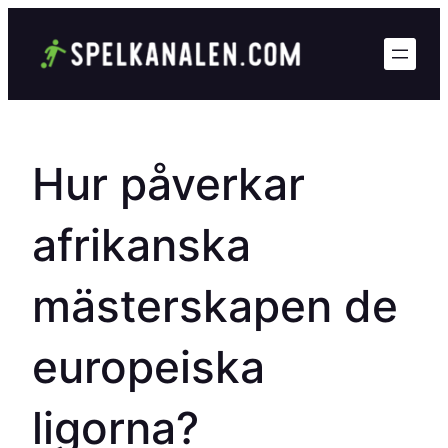
Hoppa
till
innehåll
Hur påverkar
afrikanska
mästerskapen de
europeiska
ligorna?