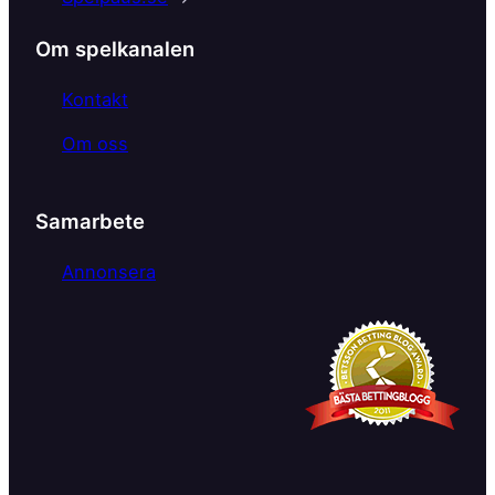
o
k
Om spelkanalen
Kontakt
Om oss
Samarbete
Annonsera