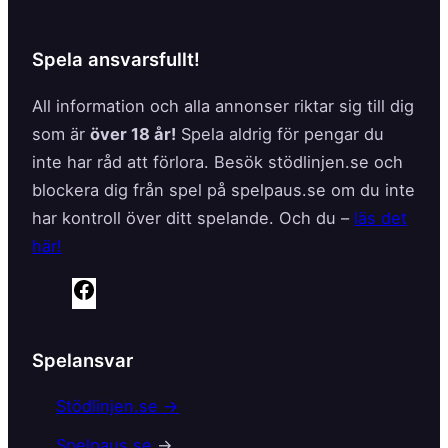
Spela ansvarsfullt!
All information och alla annonser riktar sig till dig
som är
över 18 år!
Spela aldrig för pengar du
inte har råd att förlora. Besök stödlinjen.se och
blockera dig från spel på spelpaus.se om du inte
har kontroll över ditt spelande. Och du –
läs det
här!
F
a
c
Spelansvar
e
b
Stödlinjen.se →
o
Spelpaus.se
→