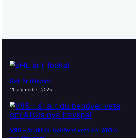
SHL är tillbaka!
11 september, 2025
V85 – är allt du behöver veta om ATG:s
nya travspel