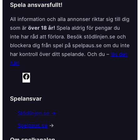
Spela ansvarsfullt!
All information och alla annonser riktar sig till dig
som är
över 18 år!
Spela aldrig för pengar du
inte har råd att förlora. Besök stödlinjen.se och
blockera dig från spel på spelpaus.se om du inte
har kontroll över ditt spelande. Och du –
läs det
här!
F
a
c
Spelansvar
e
b
Stödlinjen.se →
o
Spelpaus.se
→
o
k
Om spelkanalen