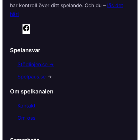
har kontroll över ditt spelande. Och du –
läs det
här!
F
a
c
Spelansvar
e
b
Stödlinjen.se →
o
Spelpaus.se
→
o
k
Om spelkanalen
Kontakt
Om oss
Samarbete