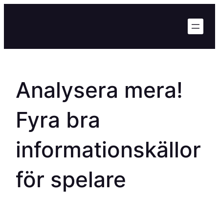
Hoppa
till
innehåll
Analysera mera!
Fyra bra
informationskällor
för spelare