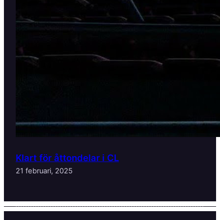
Klart för åttondelar i CL
21 februari, 2025