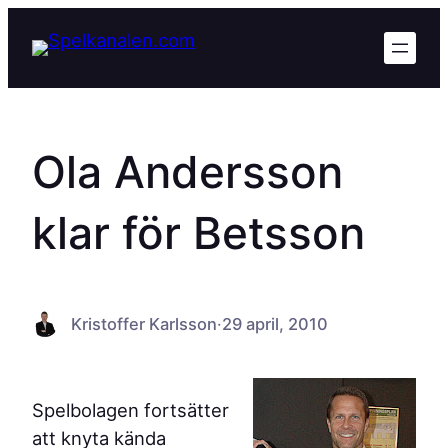
Hoppa
till
innehåll
Ola Andersson
klar för Betsson
Kristoffer Karlsson
·
29 april, 2010
Spelbolagen fortsätter
att knyta kända