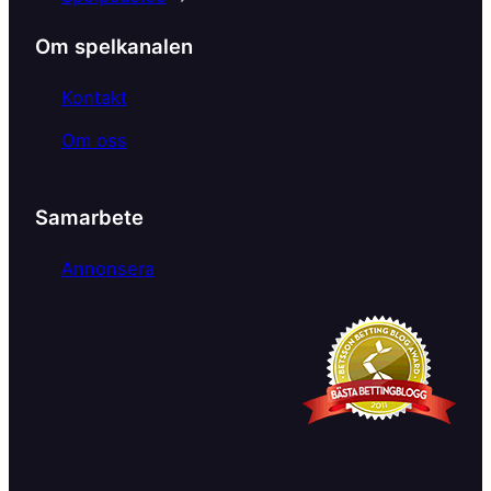
o
k
Om spelkanalen
Kontakt
Om oss
Samarbete
Annonsera