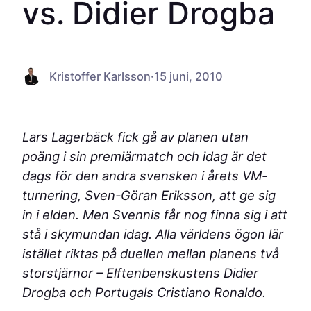
vs. Didier Drogba
Kristoffer Karlsson
·
15 juni, 2010
Lars Lagerbäck fick gå av planen utan
poäng i sin premiärmatch och idag är det
dags för den andra svensken i årets VM-
turnering, Sven-Göran Eriksson, att ge sig
in i elden. Men Svennis får nog finna sig i att
stå i skymundan idag. Alla världens ögon lär
istället riktas på duellen mellan planens två
storstjärnor – Elftenbenskustens Didier
Drogba och Portugals Cristiano Ronaldo.