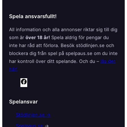
Spela ansvarsfullt!
All information och alla annonser riktar sig till dig
som är
över 18 år!
Spela aldrig för pengar du
inte har råd att förlora. Besök stödlinjen.se och
blockera dig från spel på spelpaus.se om du inte
har kontroll över ditt spelande. Och du –
läs det
här!
F
a
c
Spelansvar
e
b
Stödlinjen.se →
o
Spelpaus.se
→