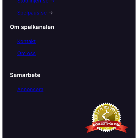
Stödlinjen.se →
o
Spelpaus.se
→
o
k
Om spelkanalen
Kontakt
Om oss
Samarbete
Annonsera