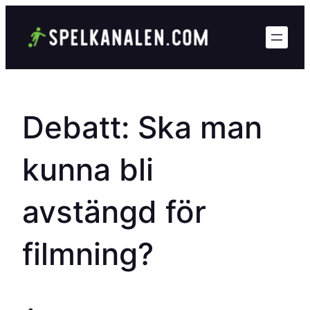
Hoppa
till
innehåll
Debatt: Ska man
kunna bli
avstängd för
filmning?