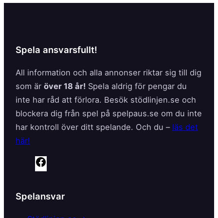
Spela ansvarsfullt!
All information och alla annonser riktar sig till dig
som är
över 18 år!
Spela aldrig för pengar du
inte har råd att förlora. Besök stödlinjen.se och
blockera dig från spel på spelpaus.se om du inte
har kontroll över ditt spelande. Och du –
läs det
här!
F
a
c
Spelansvar
e
b