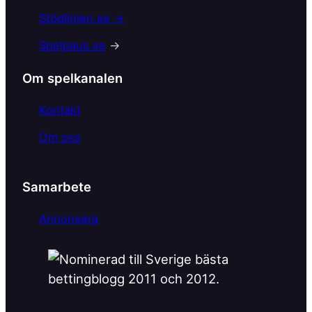
Stödlinjen.se →
Spelpaus.se
→
Om spelkanalen
Kontakt
Om oss
Samarbete
Annonsera