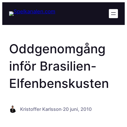
Hoppa
till
innehåll
Oddgenomgång
inför Brasilien-
Elfenbenskusten
Kristoffer Karlsson
·
20 juni, 2010