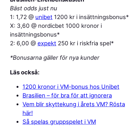
Bäst odds just nu
1: 1,72 @
unibet
1200 kr i insättningsbonus*
X: 3,60 @ nordicbet 1000 kronor i
insättningsbonus*
2: 6,00 @
expekt
250 kr i riskfria spel*
*Bonusarna gäller för nya kunder
Läs också:
1200 kronor i VM-bonus hos Unibet
Brasilien – för bra för att ignorera
Vem blir skyttekung i årets VM? Rösta
här!
Så spelas gruppspelet i VM