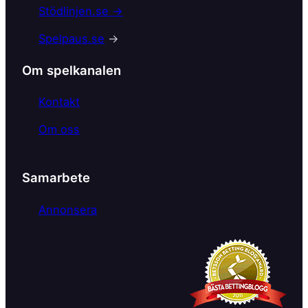
b
Stödlinjen.se →
o
Spelpaus.se
→
o
k
Om spelkanalen
Kontakt
Om oss
Samarbete
Annonsera