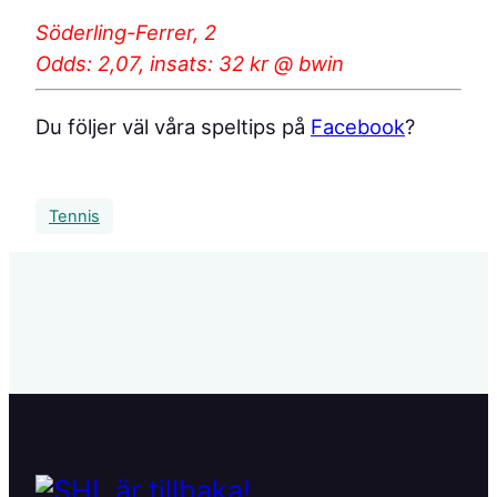
Söderling-Ferrer, 2
Odds: 2,07, insats: 32 kr @ bwin
Du följer väl våra speltips på
Facebook
?
Tennis