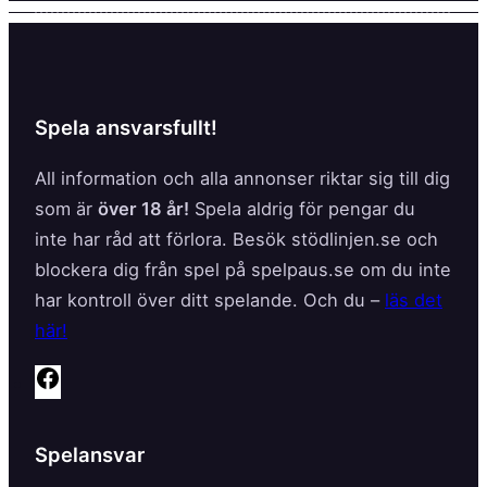
Spela ansvarsfullt!
All information och alla annonser riktar sig till dig
som är
över 18 år!
Spela aldrig för pengar du
inte har råd att förlora. Besök stödlinjen.se och
blockera dig från spel på spelpaus.se om du inte
har kontroll över ditt spelande. Och du –
läs det
här!
F
a
c
Spelansvar
e