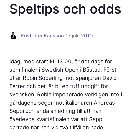
Speltips och odds
Kristoffer Karlsson
·
17 juli, 2010
Idag, med start kl. 13.00, är det dags för
semifinaler i Swedish Open i Båstad. Först
ut är Robin Söderling mot spanjoren David
Ferrer och det lär bli en tuff uppgift för
svensken. Robin imponerade verkligen inte i
gårdagens seger mot italienaren Andreas
Seppi och enda anledning till att han
överlevde kvartsfinalen var att Seppi
darrade när han vid två tillfällen hade