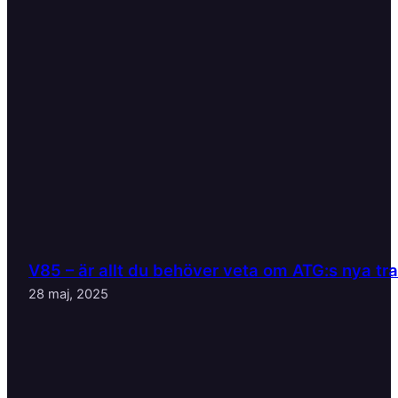
V85 – är allt du behöver veta om ATG:s nya tr
28 maj, 2025