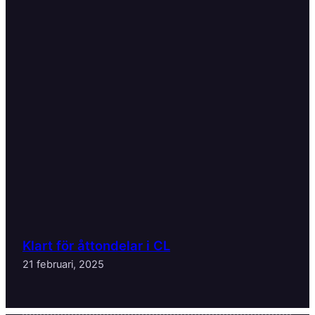
Klart för åttondelar i CL
21 februari, 2025