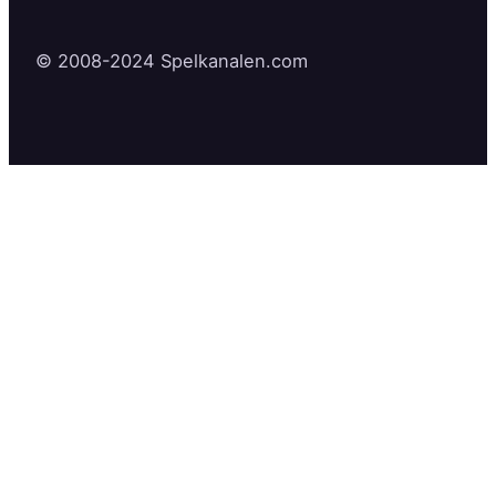
© 2008-2024 Spelkanalen.com