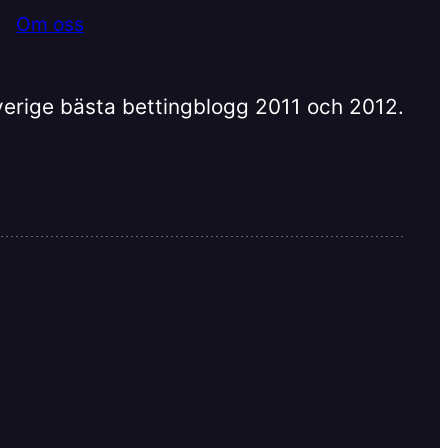
Om oss