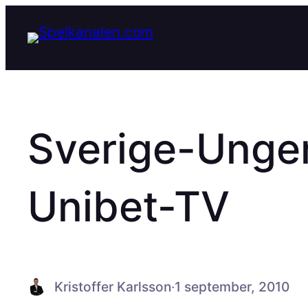
Hoppa
till
innehåll
Sverige-Unger
Unibet-TV
Kristoffer Karlsson
·
1 september, 2010