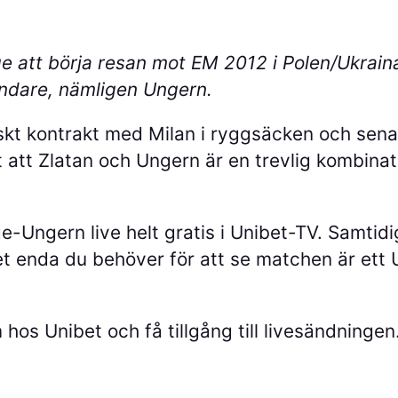
ge att börja resan mot EM 2012 i Polen/Ukrain
åndare, nämligen Ungern.
ärskt kontrakt med Milan i ryggsäcken och sen
att Zlatan och Ungern är en trevlig kombinatio
e-Ungern live helt gratis i Unibet-TV. Samtid
 Det enda du behöver för att se matchen är ett 
 hos Unibet och få tillgång till livesändningen