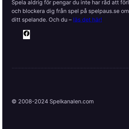
Spela aldrig för pengar du inte har råd att för
och blockera dig från spel på spelpaus.se om 
ditt spelande. Och du –
läs det här!
F
a
c
e
b
o
o
k
© 2008-2024 Spelkanalen.com