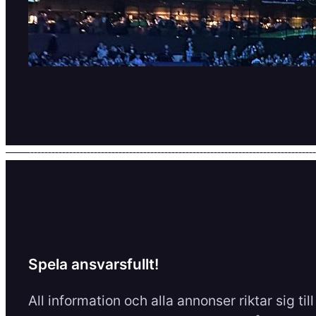
SHL är tillbaka!
11 september, 2025
Spela ansvarsfullt!
All information och alla annonser riktar sig til