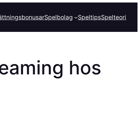
ättningsbonusar
Spelbolag
Speltips
Spelteori
reaming hos