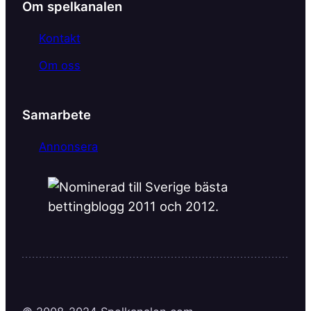
k
Om spelkanalen
Kontakt
Om oss
Samarbete
Annonsera