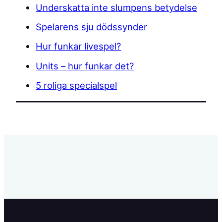
Underskatta inte slumpens betydelse
Spelarens sju dödssynder
Hur funkar livespel?
Units – hur funkar det?
5 roliga specialspel