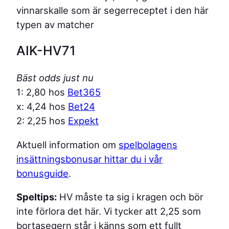
vinnarskalle som är segerreceptet i den här
typen av matcher
AIK-HV71
Bäst odds just nu
1: 2,80 hos
Bet365
x: 4,24 hos
Bet24
2: 2,25 hos
Expekt
Aktuell information om
spelbolagens
insättningsbonusar hittar du i vår
bonusguide
.
Speltips:
HV måste ta sig i kragen och bör
inte förlora det här. Vi tycker att 2,25 som
bortasegern står i känns som ett fullt