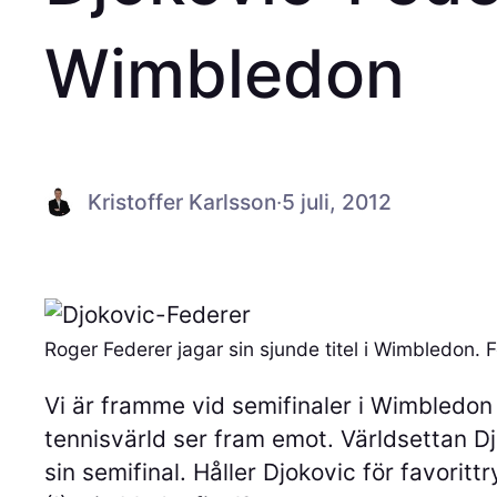
Wimbledon
Kristoffer Karlsson
·
5 juli, 2012
Roger Federer jagar sin sjunde titel i Wimbledon. 
Vi är framme vid semifinaler i Wimbledo
tennisvärld ser fram emot. Världsettan Dj
sin semifinal. Håller Djokovic för favoritt