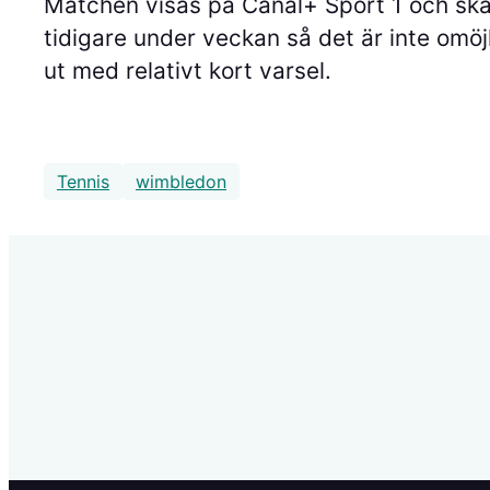
Matchen visas på Canal+ Sport 1 och ska e
tidigare under veckan så det är inte omö
ut med relativt kort varsel.
Tennis
wimbledon