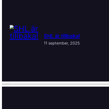
SHL är tillbaka!
11 september, 2025