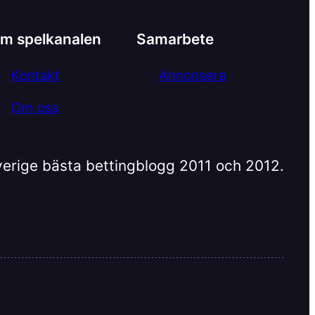
m spelkanalen
Samarbete
Kontakt
Annonsera
Om oss