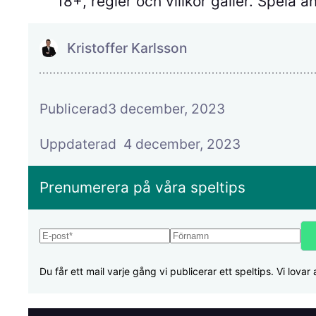
18+, regler och villkor gäller. Spela a
Kristoffer Karlsson
Publicerad
3 december, 2023
4 december, 2023
Prenumerera på våra speltips
Email
First name
Du får ett mail varje gång vi publicerar ett speltips. Vi lova