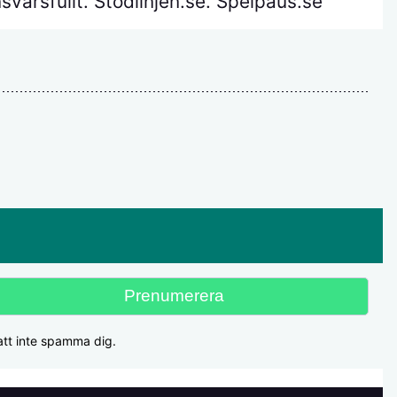
nsvarsfullt. Stödlinjen.se. Spelpaus.se
r att inte spamma dig.