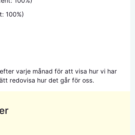
cent: 100%)
t: 100%)
fter varje månad för att visa hur vi har
ätt redovisa hur det går för oss.
er