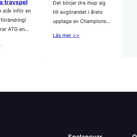
a travspel
Det börjar dra ihop sig
 står inför en
till avgörandet i årets
förändring!
upplaga av Champions
erar ATG en
League. Nu återstår
Läs mer >>
lform: V85.
endast 16 klubbar som
>
 egentligen
ska göra upp om
 ersätter det
klubblagsfotbollens
75, och vad
finaste utmärkelse.
rändringen för
Matcherna avgörs den 4
elare? Här
mars med returmöten
allt du
den 11 mars. Noterbart är
ta. Det
så klart att Manchester
75 har länge
City saknas. Deras
k travsports
säsong har så här långt
, där spelare
varit en stor besvikelse
Spelansvar
O