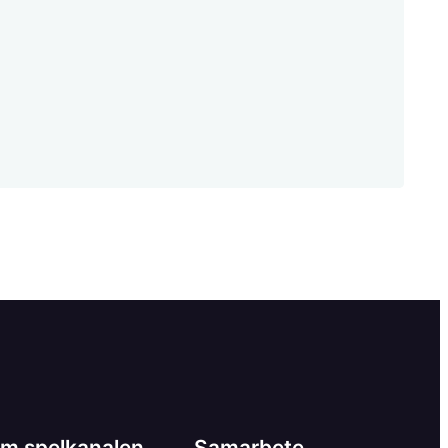
m spelkanalen
Samarbete