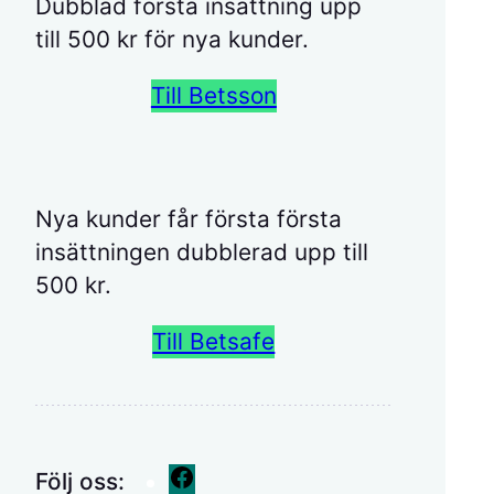
Dubblad första insättning upp
till 500 kr för nya kunder.
Till Betsson
Nya kunder får första första
insättningen dubblerad upp till
500 kr.
Till Betsafe
F
Följ oss: