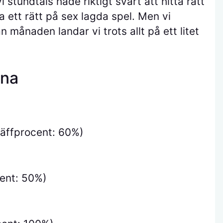
tundtals hade riktigt svårt att hitta rätt
ra ett rätt på sex lagda spel. Men vi
 månaden landar vi trots allt på ett litet
rna
räffprocent: 60%)
cent: 50%)