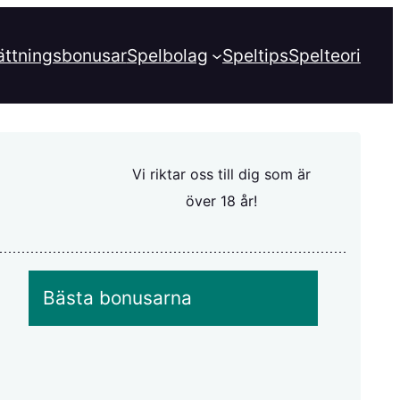
ättningsbonusar
Spelbolag
Speltips
Spelteori
Vi riktar oss till dig som är
över 18 år!
Bästa bonusarna