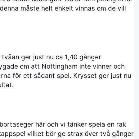
enna måste helt enkelt vinnas om de vill
h tvåan ger just nu ca 1,40 gånger
ygade om att Nottingham inte vinner och
rna för ett sådant spel. Krysset ger just nu
ltat.
 bortaseger här och vi tänker spela en rak
kappspel vilket bör ge strax över två gånger