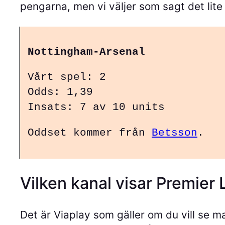
pengarna, men vi väljer som sagt det lite 
Nottingham-Arsenal
Vårt spel: 2
Odds: 1,39
Insats: 7 av 10 units
Oddset kommer från
Betsson
.
Vilken kanal visar Premier
Det är Viaplay som gäller om du vill se 