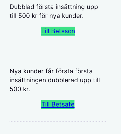
Dubblad första insättning upp
till 500 kr för nya kunder.
Till Betsson
Nya kunder får första första
insättningen dubblerad upp till
500 kr.
Till Betsafe