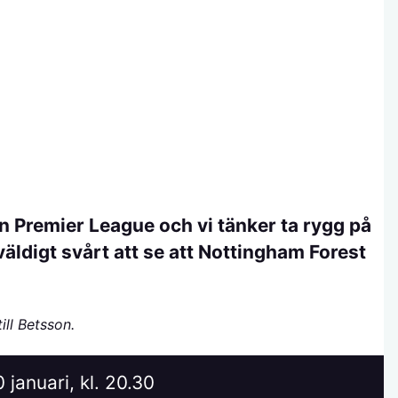
 Premier League och vi tänker ta rygg på
väldigt svårt att se att Nottingham Forest
ill Betsson.
januari, kl. 20.30