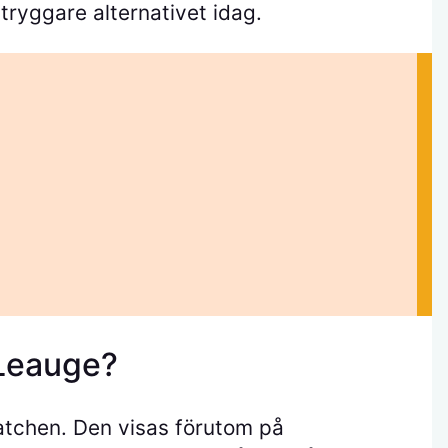
tryggare alternativet idag.
 Leauge?
matchen. Den visas förutom på