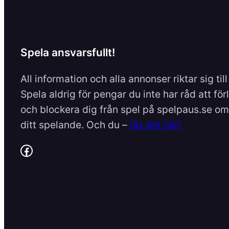
Spela ansvarsfullt!
All information och alla annonser riktar sig til
Spela aldrig för pengar du inte har råd att för
och blockera dig från spel på spelpaus.se om 
ditt spelande. Och du –
läs det här!
Facebook