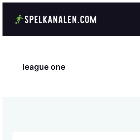
Hoppa
till
innehåll
league one