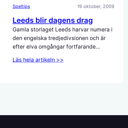
Speltips
19 oktober, 2009
Leeds blir dagens drag
Gamla storlaget Leeds harvar numera i
den engelska tredjedivsionen och är
efter elva omgångar fortfarande
obesegrade och har bara släppt in fem
Läs hela artikeln >>
mål. I kväll kommer kanariefåglarna
från Norwich på besök. Norwich har
gjort mest mål av samtliga lag i League
One, men hela 17 av de 24 målen har
kommit på hemmaplan och tittar…