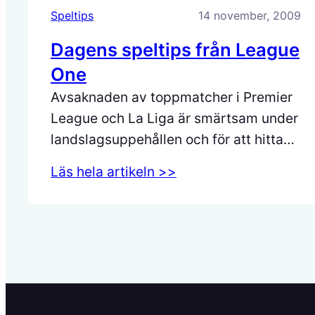
Speltips
14 november, 2009
Dagens speltips från League
One
Avsaknaden av toppmatcher i Premier
League och La Liga är smärtsam under
landslagsuppehållen och för att hitta
ett speltips som känns vettigt har vi
Läs hela artikeln >>
fått bege oss till den engelska
tredjedivsionen. Wycombe vann mot
Bristol Rovers i League One den 29
augusti. Det är den enda segern som
man har lyckats bärga så här långt.…