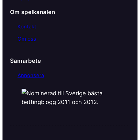
o
k
Om spelkanalen
Kontakt
Om oss
Samarbete
Annonsera