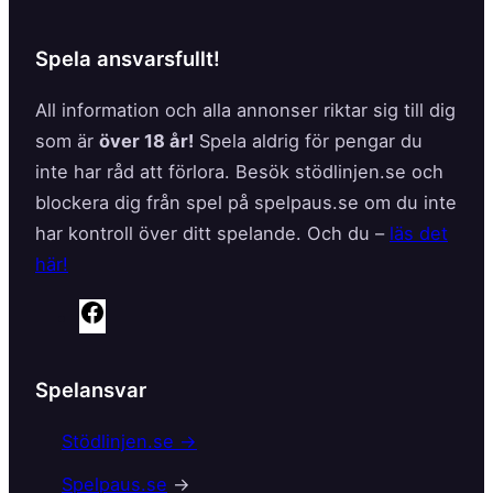
Spela ansvarsfullt!
All information och alla annonser riktar sig till dig
som är
över 18 år!
Spela aldrig för pengar du
inte har råd att förlora. Besök stödlinjen.se och
blockera dig från spel på spelpaus.se om du inte
har kontroll över ditt spelande. Och du –
läs det
här!
F
a
c
Spelansvar
e
b
Stödlinjen.se →
o
Spelpaus.se
→