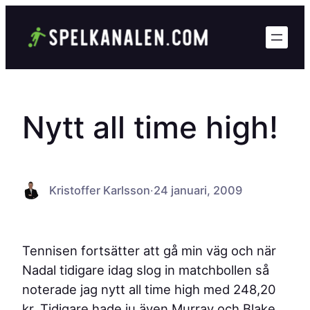
Hoppa
till
innehåll
Nytt all time high!
Kristoffer Karlsson
·
24 januari, 2009
Tennisen fortsätter att gå min väg och när
Nadal tidigare idag slog in matchbollen så
noterade jag nytt all time high med 248,20
kr. Tidigare hade ju även Murray och Blake