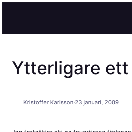
Hoppa
till
innehåll
Ytterligare ett
Kristoffer Karlsson
·
23 januari, 2009