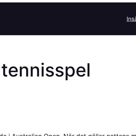
Ins
 tennisspel