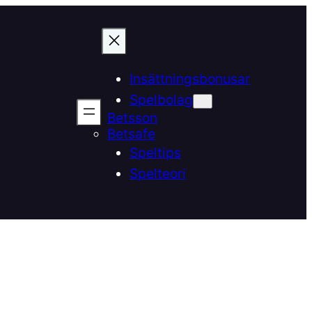
Insättningsbonusar
Spelbolag
Betsson
Betsafe
Speltips
Spelteori