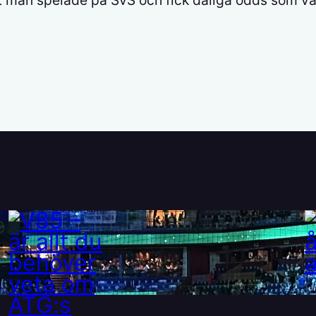
V85 – är allt du behöver
veta om ATG:s nya travspel
28 maj, 2025