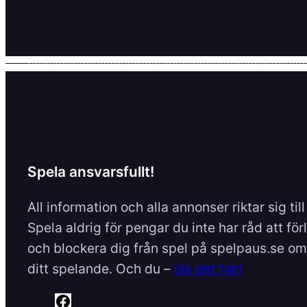
Spela ansvarsfullt!
All information och alla annonser riktar sig til
Spela aldrig för pengar du inte har råd att för
och blockera dig från spel på spelpaus.se om 
ditt spelande. Och du –
läs det här!
F