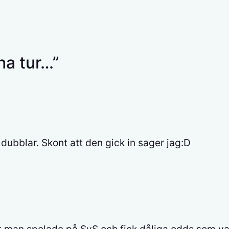
 ha tur…”
dubblar. Skont att den gick in sager jag:D
t man spelade på SvS och fick dåliga odds som va