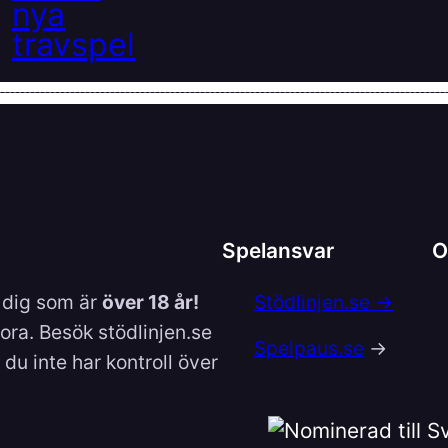
Spelansvar
O
l dig som är
över 18 år!
Stödlinjen.se →
lora. Besök stödlinjen.se
Spelpaus.se
→
du inte har kontroll över