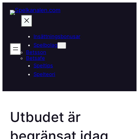
Hoppa
till
innehåll
Insättningsbonusar
Spelbolag
Betsson
Betsafe
Speltips
Spelteori
Utbudet är
begränsat idag…