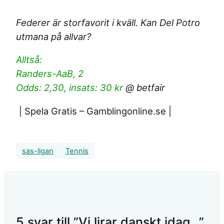
Federer är storfavorit i kväll. Kan Del Potro
utmana på allvar?
Alltså:
Randers-AaB, 2
Odds: 2,30, insats: 30 kr
@ betfair
| Spela Gratis – Gamblingonline.se |
sas-ligan
Tennis
5 svar till ”Vi lirar danskt idag…”