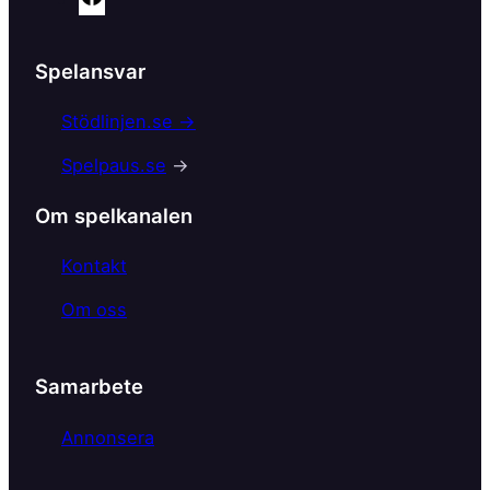
a
c
Spelansvar
e
b
Stödlinjen.se →
o
Spelpaus.se
→
o
k
Om spelkanalen
Kontakt
Om oss
Samarbete
Annonsera