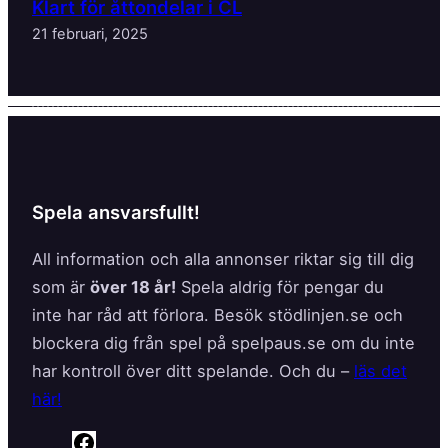
Klart för åttondelar i CL
21 februari, 2025
Spela ansvarsfullt!
All information och alla annonser riktar sig till dig
som är
över 18 år!
Spela aldrig för pengar du
inte har råd att förlora. Besök stödlinjen.se och
blockera dig från spel på spelpaus.se om du inte
har kontroll över ditt spelande. Och du –
läs det
här!
F