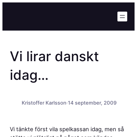
Hoppa
till
innehåll
Vi lirar danskt
idag…
Kristoffer Karlsson
·
14 september, 2009
Vi tänkte först vila spelkassan idag, men så