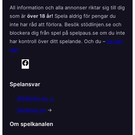
All information och alla annonser riktar sig till dig
som är
över 18 år!
Spela aldrig för pengar du
inte har råd att förlora. Besök stödlinjen.se och
blockera dig från spel på spelpaus.se om du inte
har kontroll över ditt spelande. Och du –
läs det
här!
F
a
c
Spelansvar
e
b
Stödlinjen.se →
o
Spelpaus.se
→
o
k
Om spelkanalen