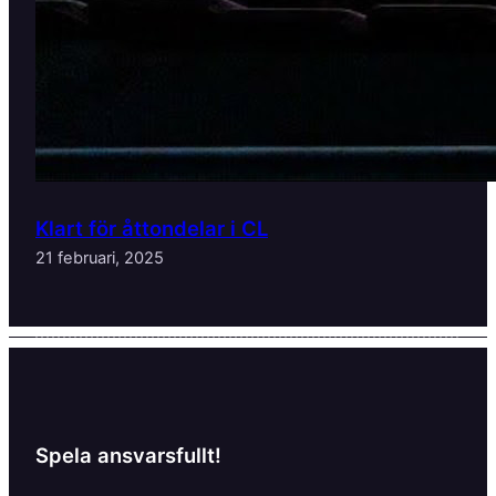
Klart för åttondelar i CL
21 februari, 2025
Spela ansvarsfullt!