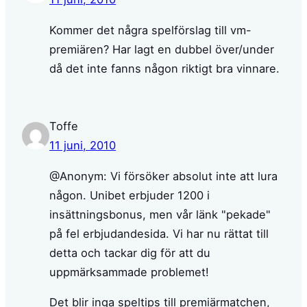
Kommer det några spelförslag till vm-
premiären? Har lagt en dubbel över/under
då det inte fanns någon riktigt bra vinnare.
Toffe
11 juni, 2010
@Anonym: Vi försöker absolut inte att lura
någon. Unibet erbjuder 1200 i
insättningsbonus, men vår länk "pekade"
på fel erbjudandesida. Vi har nu rättat till
detta och tackar dig för att du
uppmärksammade problemet!
Det blir inga speltips till premiärmatchen,