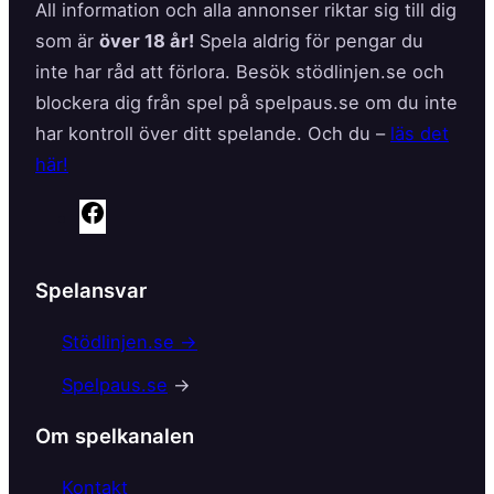
All information och alla annonser riktar sig till dig
som är
över 18 år!
Spela aldrig för pengar du
inte har råd att förlora. Besök stödlinjen.se och
blockera dig från spel på spelpaus.se om du inte
har kontroll över ditt spelande. Och du –
läs det
här!
F
a
c
Spelansvar
e
b
Stödlinjen.se →
o
Spelpaus.se
→
o
k
Om spelkanalen
Kontakt