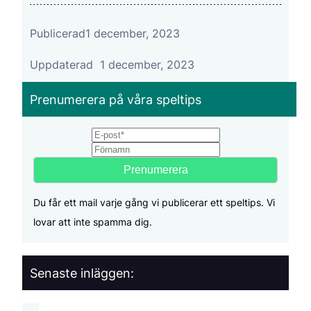
Publicerad
1 december, 2023
1 december, 2023
Prenumerera på våra speltips
Email
First name
Du får ett mail varje gång vi publicerar ett speltips. Vi
lovar att inte spamma dig.
Senaste inläggen: