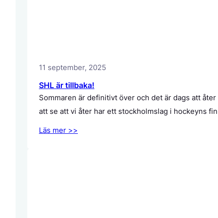
11 september, 2025
SHL är tillbaka!
Sommaren är definitivt över och det är dags att åt
att se att vi åter har ett stockholmslag i hockeyns f
Läs mer >>