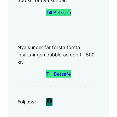
500 kr för nya kunder.
Till Betsson
Nya kunder får första första
insättningen dubblerad upp till 500
kr.
Till Betsafe
F
Följ oss:
a
c