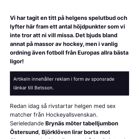
Vi har tagit en titt på helgens spelutbud och
lyfter här fram ett antal höjdpunkter som vi
inte tror att ni vill missa. Det bjuds bland
annat på massor av hockey, men i vanlig
ordning även fotboll från Europas allra bästa
ligor!
Artikeln innehåller reklam i form av sponsrade
länkar till Betsson.
Redan idag så rivstartar helgen med sex
matcher från Hockeyallsvenskan.
Serieledande
Brynäs möter tabelljumbon
Östersund
,
Björklöven lirar borta mot