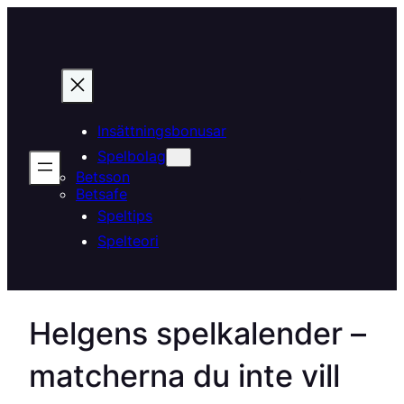
Hoppa
till
innehåll
Insättningsbonusar
Spelbolag
Betsson
Betsafe
Speltips
Spelteori
Helgens spelkalender –
matcherna du inte vill