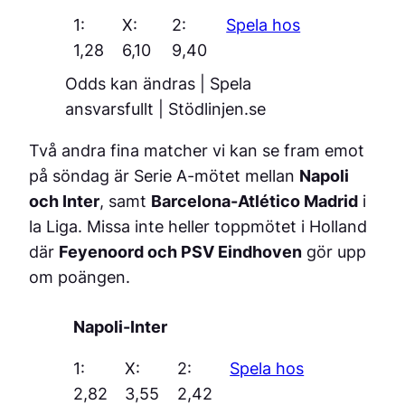
1:
X:
2:
Spela hos
1,28
6,10
9,40
Odds kan ändras | Spela
ansvarsfullt | Stödlinjen.se
Två andra fina matcher vi kan se fram emot
på söndag är Serie A-mötet mellan
Napoli
och Inter
, samt
Barcelona-Atlético Madrid
i
la Liga. Missa inte heller toppmötet i Holland
där
Feyenoord och PSV Eindhoven
gör upp
om poängen.
Napoli-Inter
1:
X:
2:
Spela hos
2,82
3,55
2,42