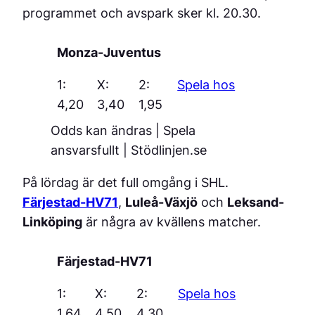
programmet och avspark sker kl. 20.30.
Monza-Juventus
1:
X:
2:
Spela hos
4,20
3,40
1,95
Odds kan ändras | Spela
ansvarsfullt | Stödlinjen.se
På lördag är det full omgång i SHL.
Färjestad-HV71
,
Luleå-Växjö
och
Leksand-
Linköping
är några av kvällens matcher.
Färjestad-HV71
1:
X:
2:
Spela hos
1,64
4,50
4,30