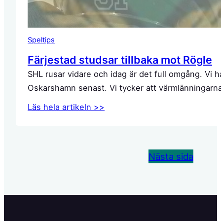
Speltips
Färjestad studsar tillbaka mot Rögle
SHL rusar vidare och idag är det full omgång. Vi h
Oskarshamn senast. Vi tycker att värmlänningarna h
Läs hela artikeln >>
Nästa sida