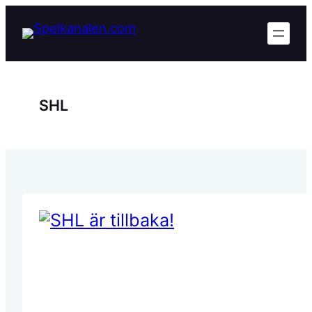
Hoppa
till
innehåll
SHL