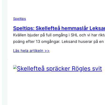
Speltips
Speltips: Skellefteå hemmaslår Leks
Kvällen bjuder på full omgång i SHL och vi har rik
poäng efter 13 omgångar. Leksand huserar på en 
Läs hela artikeln >>