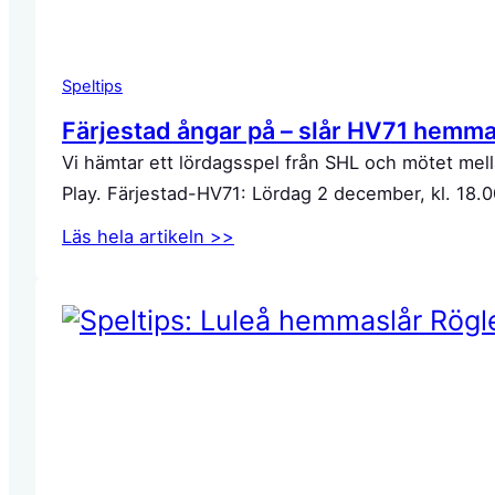
Speltips
Färjestad ångar på – slår HV71 hemm
Vi hämtar ett lördagsspel från SHL och mötet mell
Play. Färjestad-HV71: Lördag 2 december, kl. 18.
Läs hela artikeln >>