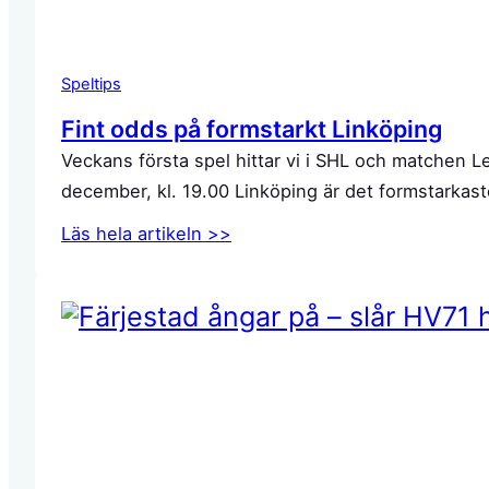
Speltips
Fint odds på formstarkt Linköping
Veckans första spel hittar vi i SHL och matchen Le
december, kl. 19.00 Linköping är det formstarkast
Läs hela artikeln >>