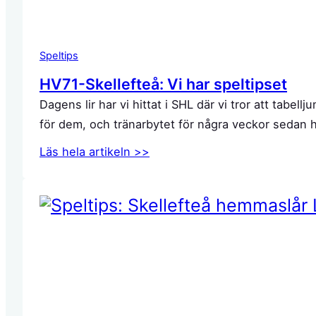
Speltips
HV71-Skellefteå: Vi har speltipset
Dagens lir har vi hittat i SHL där vi tror att tabe
för dem, och tränarbytet för några veckor sedan ha
Läs hela artikeln >>