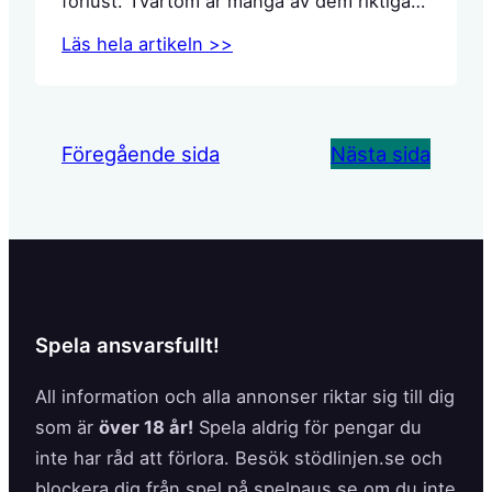
förlust. Tvärtom är många av dem riktiga
vinstmaskiner och stora börsnoterade
Läs hela artikeln >>
företag. Tittar man på en europeisk
fotbollsmatch så har nästan garanterat
åtminstone ett av lagen ett spelbolag som
Föregående sida
Nästa sida
huvudsponsor. Inte vet jag vad ett
tröjsponsorkontrakt är…
Spela ansvarsfullt!
All information och alla annonser riktar sig till dig
som är
över 18 år!
Spela aldrig för pengar du
inte har råd att förlora. Besök stödlinjen.se och
blockera dig från spel på spelpaus.se om du inte